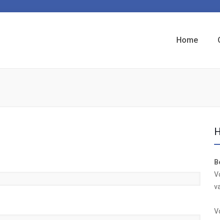
Home
H
B
V
v
V