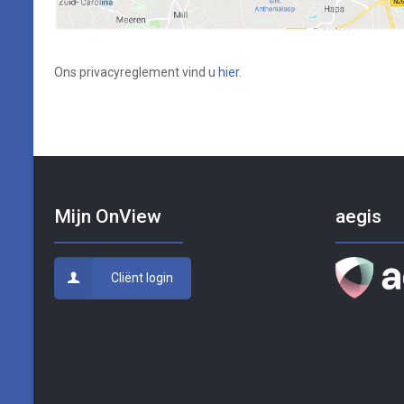
Ons privacyreglement vind u
hier
.
Mijn OnView
aegis
Cliënt login