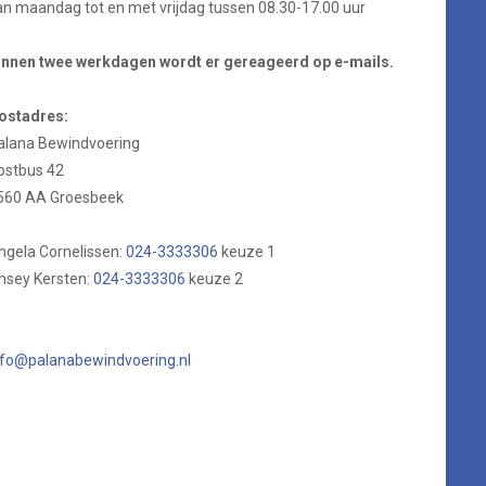
an maandag tot en met vrijdag tussen 08.30-17.00 uur
innen twee werkdagen wordt er gereageerd op e-mails.
ostadres:
alana Bewindvoering
ostbus 42
560 AA Groesbeek
ngela Cornelissen:
024-3333306
keuze 1
insey Kersten:
024-3333306
keuze 2
nfo@palanabewindvoering.nl